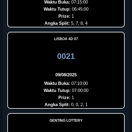
Waktu Buka:
07:15:00
Waktu Tutup:
06:45:00
Prize:
1
Angka Split:
5, 7, 8, 4
LISBOA 4D 07
0021
09/08/2025
Waktu Buka:
07:10:00
Waktu Tutup:
07:00:00
Prize:
1
Angka Split:
0, 0, 2, 1
GENTING LOTTERY