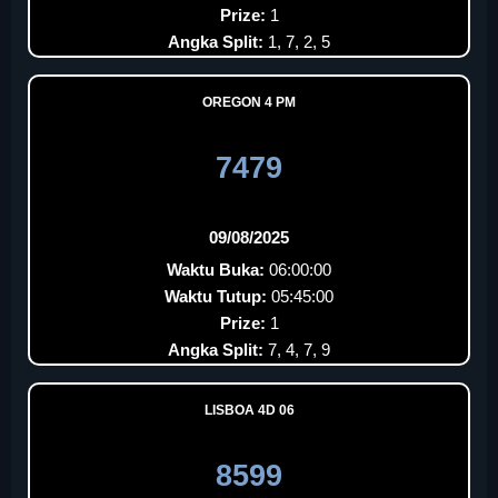
Prize:
1
Angka Split:
1, 7, 2, 5
OREGON 4 PM
7479
09/08/2025
Waktu Buka:
06:00:00
Waktu Tutup:
05:45:00
Prize:
1
Angka Split:
7, 4, 7, 9
LISBOA 4D 06
8599