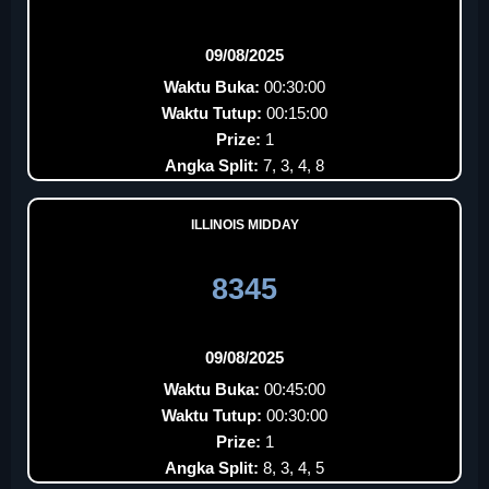
09/08/2025
Waktu Buka:
00:30:00
Waktu Tutup:
00:15:00
Prize:
1
Angka Split:
7, 3, 4, 8
ILLINOIS MIDDAY
8345
09/08/2025
Waktu Buka:
00:45:00
Waktu Tutup:
00:30:00
Prize:
1
Angka Split:
8, 3, 4, 5