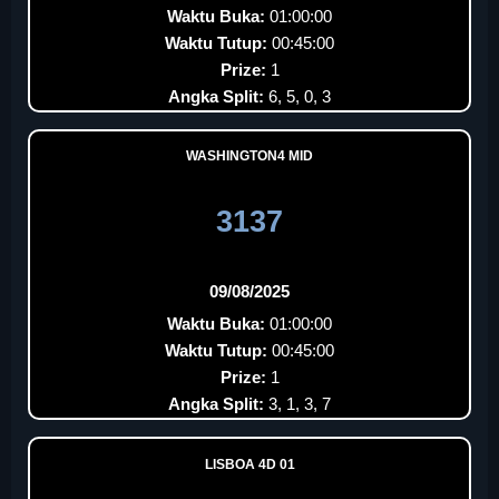
Waktu Buka:
01:00:00
Waktu Tutup:
00:45:00
Prize:
1
Angka Split:
6, 5, 0, 3
WASHINGTON4 MID
3137
09/08/2025
Waktu Buka:
01:00:00
Waktu Tutup:
00:45:00
Prize:
1
Angka Split:
3, 1, 3, 7
LISBOA 4D 01