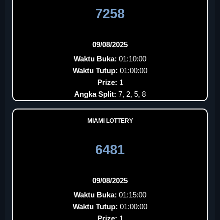
7258
09/08/2025
Waktu Buka:
01:10:00
Waktu Tutup:
01:00:00
Prize:
1
Angka Split:
7, 2, 5, 8
MIAMI LOTTERY
6481
09/08/2025
Waktu Buka:
01:15:00
Waktu Tutup:
01:00:00
Prize:
1