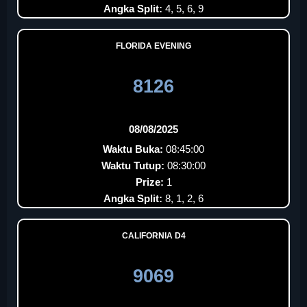
Angka Split:
4, 5, 6, 9
FLORIDA EVENING
8126
08/08/2025
Waktu Buka:
08:45:00
Waktu Tutup:
08:30:00
Prize:
1
Angka Split:
8, 1, 2, 6
CALIFORNIA D4
9069