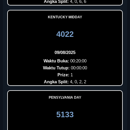
Angka Split:
4, 0, 6, 6
KENTUCKY MIDDAY
4022
09/08/2025
Waktu Buka:
00:20:00
Waktu Tutup:
00:00:00
Prize:
1
Angka Split:
4, 0, 2, 2
PENSYLVANIA DAY
5133