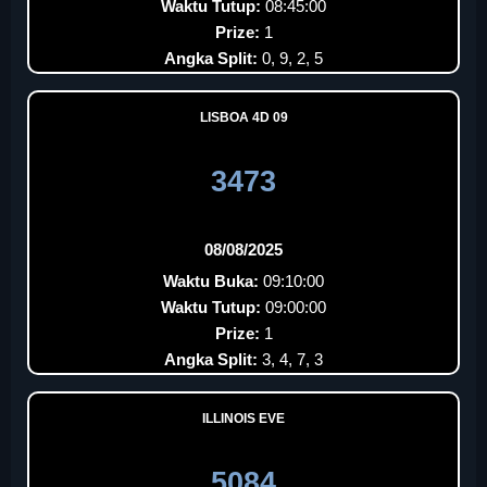
Waktu Tutup:
08:45:00
Prize:
1
Angka Split:
0, 9, 2, 5
LISBOA 4D 09
3473
08/08/2025
Waktu Buka:
09:10:00
Waktu Tutup:
09:00:00
Prize:
1
Angka Split:
3, 4, 7, 3
ILLINOIS EVE
5084