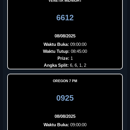
VENETIA MIDNIGHT
6612
08/08/2025
Waktu Buka:
09:00:00
Waktu Tutup:
08:45:00
Prize:
1
Angka Split:
6, 6, 1, 2
OREGON 7 PM
0925
08/08/2025
Waktu Buka:
09:00:00