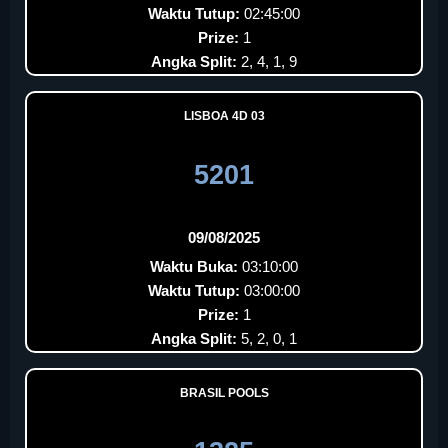
Waktu Tutup:
02:45:00
Prize:
1
Angka Split:
2, 4, 1, 9
LISBOA 4D 03
5201
09/08/2025
Waktu Buka:
03:10:00
Waktu Tutup:
03:00:00
Prize:
1
Angka Split:
5, 2, 0, 1
BRASIL POOLS