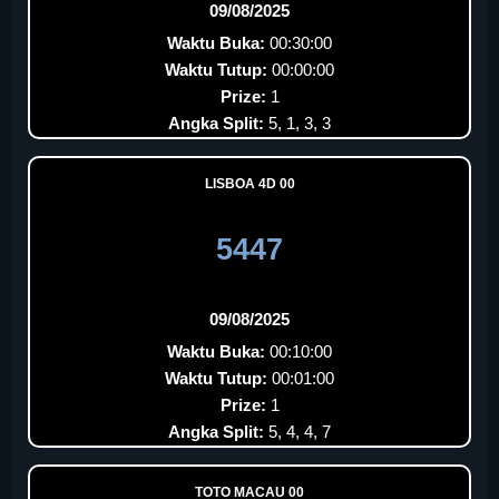
09/08/2025
Waktu Buka:
00:30:00
Waktu Tutup:
00:00:00
Prize:
1
Angka Split:
5, 1, 3, 3
LISBOA 4D 00
5447
09/08/2025
Waktu Buka:
00:10:00
Waktu Tutup:
00:01:00
Prize:
1
Angka Split:
5, 4, 4, 7
TOTO MACAU 00