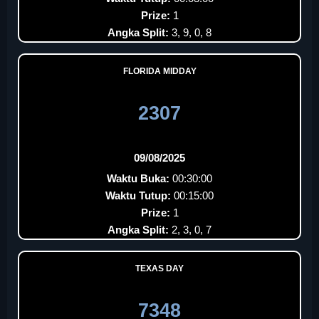
Prize:
1
Angka Split:
3, 9, 0, 8
FLORIDA MIDDAY
2307
09/08/2025
Waktu Buka:
00:30:00
Waktu Tutup:
00:15:00
Prize:
1
Angka Split:
2, 3, 0, 7
TEXAS DAY
7348