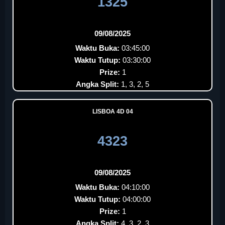
1325
09/08/2025
Waktu Buka:
03:45:00
Waktu Tutup:
03:30:00
Prize:
1
Angka Split:
1, 3, 2, 5
LISBOA 4D 04
4323
09/08/2025
Waktu Buka:
04:10:00
Waktu Tutup:
04:00:00
Prize:
1
Angka Split:
4, 3, 2, 3